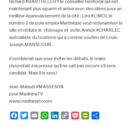
Richard #BARTHELERY le conseiller territorial qui est
maintenant plus aguerri et arrive avec des idées pour un
meilleur épanouissement de la cité ; Léo #LIMOL le
numéro 2 de pole emploi Martinique veut redynamiser la
ville et réduire le chômage et enfin Annick #CHARLEC
spécialiste du tourisme qui a comme soutien de Louis-
Joseph MANSCOUR…
Il semblerait que pour éviter les débats, le maire
répondrait à la presse qu’il ne sait pas encore s’il sera
candidat. Mais il le sera !
Jean-Manuel #MASSENYA
pour MadininaTV
www.madininatv.com
F
T
E
W
L
C
P
P
P
a
w
m
h
i
o
o
r
a
c
i
a
a
n
p
c
i
r