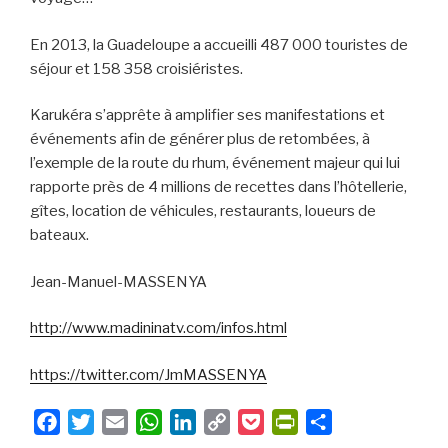
En 2013, la Guadeloupe a accueilli 487 000 touristes de
séjour et 158 358 croisiéristes.
Karukéra s’apprête à amplifier ses manifestations et
événements afin de générer plus de retombées, à
l’exemple de la route du rhum, événement majeur qui lui
rapporte près de 4 millions de recettes dans l’hôtellerie,
gîtes, location de véhicules, restaurants, loueurs de
bateaux.
Jean-Manuel-MASSENYA
http://www.madininatv.com/infos.html
https://twitter.com/JmMASSENYA
F
T
E
W
L
C
P
P
P
a
w
m
h
i
o
o
r
a