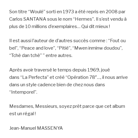
Son titre “Woulé” sorti en 1973 a été repris en 2008 par
Carlos SANTANA sous le nom “Hermes”. Il s’est vendu à
plus de 10 millions d’exemplaires… Qui dit mieux !
Il est aussi l’auteur de d’autres succès comme : “Fout ou
bel”, “Peace and love”, “Pitié”, “Mwen inminw doudou”,
“Tchè dan tchè” ” entre autres.
Après avoir traversé le temps depuis 1969, joué
dans “La Perfecta” et créé “Opération 78″…, il nous arrive
dans un style cadence bien de chez nous dans
“Intemporel”.
Mesdames, Messieurs, soyez prêt parce que cet album
est un régal !
Jean-Manuel MASSENYA