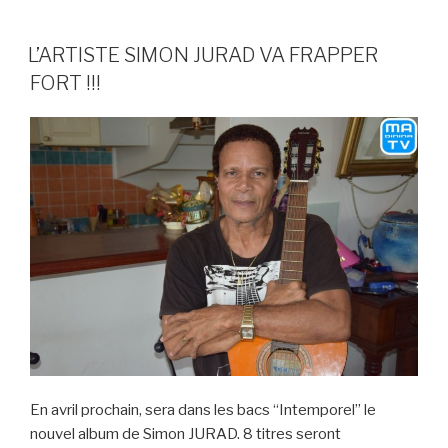
c
i
a
a
n
p
c
i
r
e
t
i
t
k
y
k
n
t
L’ARTISTE SIMON JURAD VA FRAPPER
b
t
l
s
e
L
e
t
a
FORT !!!
o
e
A
d
i
t
F
g
o
r
p
I
n
r
e
k
p
n
k
i
r
e
n
d
l
y
En avril prochain, sera dans les bacs “Intemporel” le
nouvel album de Simon JURAD. 8 titres seront