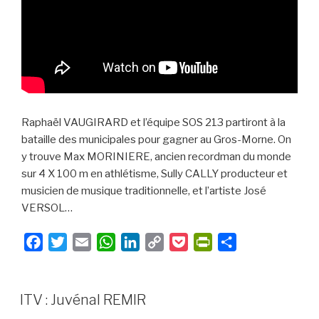
Raphaël VAUGIRARD et l’équipe SOS 213 partiront à la
bataille des municipales pour gagner au Gros-Morne. On
y trouve Max MORINIERE, ancien recordman du monde
sur 4 X 100 m en athlétisme, Sully CALLY producteur et
musicien de musique traditionnelle, et l’artiste José
VERSOL…
F
T
E
W
L
C
P
P
P
a
w
m
h
i
o
o
r
a
c
i
a
a
n
p
c
i
r
e
t
i
t
k
y
k
n
t
ITV : Juvénal REMIR
b
t
l
s
e
L
e
t
a